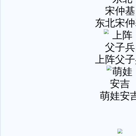
东北宋仲
上阵父子
萌娃安