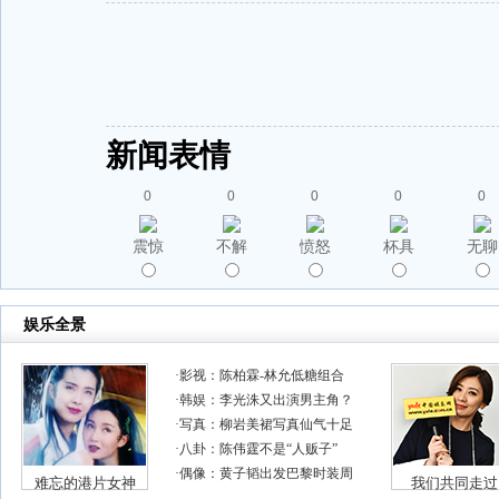
新闻表情
0
0
0
0
0
震惊
不解
愤怒
杯具
无聊